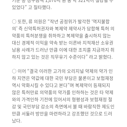
기준 총 청구금액 1,070억 원 중 약 321억이 절감될 수
있었다” 고 질타했다.
○ 또한, 류 의원은 “작년 공정위가 발각한 ‘역지불합
의’ 즉 신약특허권자와 복제약 제약사가 담합해 특허 의
약품의 특허분쟁을 취하하고 복제약을 출시하지 않는
대신 경제적 이익을 약속 받는 이른바 지적재산 소유권
남용 사례가 드러난 만큼 이에 대한 조치를 지금까지 취
하지 않고 있는 것은 직무유기 수준이다” 라고 밝혔다.
○ 이어 “결국 이러한 고가의 오리지널 약제의 약가 인
하 지연은 약값에 대한 국민 부담은 물론이고 보험재정
역시 악화시킬 수 있다고 본다”며 복제약이 등재되지
않은 특허만료 의약품의 약가를 인하하는 것은 타 약제
와의 가격인하 기전에 있어서의 형평성과 보험재정 절
감 및 국민부담 감소의 측면에서 볼 때 바람직한 제도인
만큼 서둘러 방안을 마련하라고 강조했던 것으로 드러
났다.