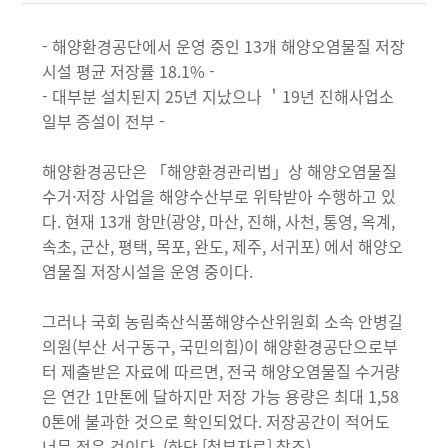
- 해양환경공단에서 운영 중인 13개 해양오염물질 저장
시설 평균 저장률 18.1% -
- 대부분 설치된지 25년 지났으나 ＇19년 진해사업소
일부 증설이 전부 -
해양환경공단은 「해양환경관리법」상 해양오염물질
수거·저장 사업을 해양수산부로 위탁받아 수행하고 있
다. 현재 13개 항만(광양, 마산, 진해, 사천, 통영, 옥계,
속초, 군산, 평택, 목포, 완도, 제주, 서귀포) 에서 해양오
염물질 저장시설을 운영 중이다.
그러나 국회 농림축산식품해양수산위원회 소속 안병길
의원(부산 서구동구, 국민의힘)이 해양환경공단으로부
터 제출받은 자료에 따르면, 전국 해양오염물질 수거량
은 연간 1만톤에 달하지만 저장 가능 용량은 최대 1,58
0톤에 불과한 것으로 확인되었다. 저장공간이 적어도
너무 적은 것이다. (하단 [첨부자료] 참조)