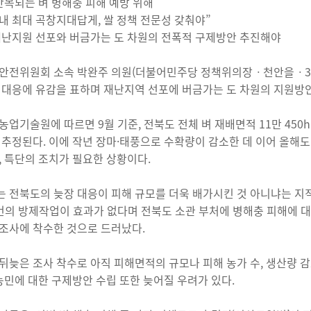
반복되는 벼 병해충 피해 예방 위해
내 최대 곡창지대답게, 쌀 정책 전문성 갖춰야”
재난지원 선포와 버금가는 도 차원의 전폭적 구제방안 추진해야
안전위원회 소속 박완주 의원(더불어민주당 정책위의장ㆍ천안을ㆍ3선)
 대응에 유감을 표하며 재난지역 선포에 버금가는 도 차원의 지원방
농업기술원에 따르면 9월 기준, 전북도 전체 벼 재배면적 11만 450ha
 추정된다. 이에 작년 장마·태풍으로 수확량이 감소한 데 이어 올해도
, 특단의 조치가 필요한 상황이다.
 전북도의 늦장 대응이 피해 규모를 더욱 배가시킨 것 아니냐는 지적
번의 방제작업이 효과가 없다며 전북도 소관 부처에 병해충 피해에 대
조사에 착수한 것으로 드러났다.
뒤늦은 조사 착수로 아직 피해면적의 규모나 피해 농가 수, 생산량 
 농민에 대한 구제방안 수립 또한 늦어질 우려가 있다.