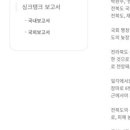
박완주,“
싱크탱크 보고서
전북도 국
전북도, 
국내보고서
국회 행정
국외보고서
도의 늦장
전라북도 
한 것으로
로 전망돼
일각에서는
장마로 6
근에서야 
전북도의 
로, 피해