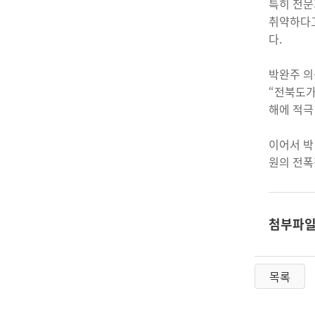
특히 전문
취약하다고
다.
박완주 의
“전북도가
해에 적극
이어서 박
원의 전폭
첨부파
목록