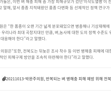
가들은, 이번 벼 해충 피해 중 가장 피해규모가 컸던‘이삭도열병’이
 말해, 앞서 종종 지적돼왔던 품종 다변화 등 선제적인 정책 연구가
원은 “한 폼종이 오랜 기간 넓게 분포돼있으면 병충해나 기상재해에
 우리나라 최대 곡창지대인 만큼, 벼,농사에 대한 도의 정책 수준도
 대응해야 한다”라고 말했다.
 의원은“또한, 전북도는 뒤늦은 조사 착수 등 이번 병해충 피해에 
적인 피해구제 방안을 조속히 마련해야 한다”라고 말했다.
일
20211013-박완주의원, 반복되는 벼 병해충 피해 예방 위해 전북