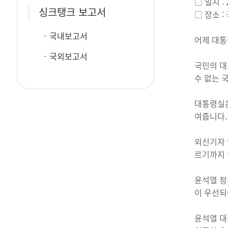
□ 일시 :
싱크탱크 보고서
□ 장소 
국내보고서
어제 대통
국외보고서
국민의 대
수 없는 
대통령실은
여줍니다.
외신기자 
르기까지 
윤석열 정
이 우선되
윤석열 대