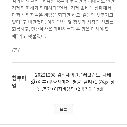
김회재 의원은 “윤석열 정부의 무능한 위기대처로 인한
경제적 피해가 막대하다”면서 “경제 초비상 상황에서
마저 책임자들은 책임을 회피만 하고, 갈등만 부추기고
있다”고 비판했다. 이어 “윤석열 정부가 시장의 신뢰를
회복하고, 민생예산을 마련하는데 온 힘을 다해야 할
때”라고 덧붙였다.
/끝/
20221208-김회재의원, “레고랜드+사태
첨부파
+이후+우량채마저+평균+금리+1.6%p+상
일
승...추가+이자비용만+2백억원”.pdf
목록