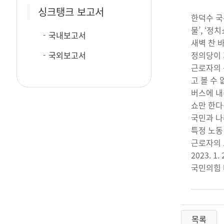
싱크탱크 보고서
한덕수 국
물’, ‘
국내보고서
새벽 찬 
국외보고서
정의당이 
근로자의 
고 볼 수 
버스에 내
쇼만 한다
국민과 나
특정 노동
근로자의 
2023. 1. 
국민의힘 
목록