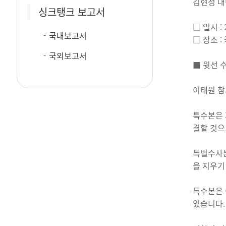
김현정 대
싱크탱크 보고서
□ 일시 :
국내보고서
□ 장소 
국외보고서
■ 윗선 
이태원 참
특수본은 
결할 것으
특별수사본
을 지우기
특수본은 
있습니다.