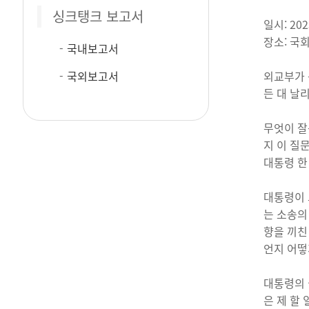
싱크탱크 보고서
일시: 202
장소: 국
국내보고서
국외보고서
외교부가 
든 대 날
무엇이 잘
지 이 질
대통령 한
대통령이 
는 소송의
향을 끼친
언지 어떻
대통령의 
은 제 할