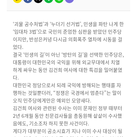
‘괴물 공수처법’과 ‘누더기 선거법’, 민생을 파탄 나게 한
‘임대차 3법’으로 국민의 준엄한 심판을 받았던 민주당
이지만, 반성은커녕 다시금 의회폭주 열차에 시동을 걸
었다.
결국 ‘민생의 길’이 아닌 ‘방탄의 길’을 선택한 민주당은,
대통령이 대한민국의 국익을 위해 외교무대에서 치열
하게 싸우는 동안 김건희 여사에 대한 특검을 밀어붙였
다.
대한민국 정당으로서 되레 국익에 방해되는 행태를 자
행하는 것일뿐더러, “정쟁은 국경에서 멈춘다”는 말이
오직 민주당에게만은 예외인 모양새다.
김건희 여사와 관련된 수사는 이미 문재인 정부 때부터
2년 6개월 동안 친문검사들을 총동원해 샅샅이 수사했
음에도, 기소조차 하지 못한 사건이다.
게다가 대부분이 공소시효가 지나 이미 수사 대상이 될