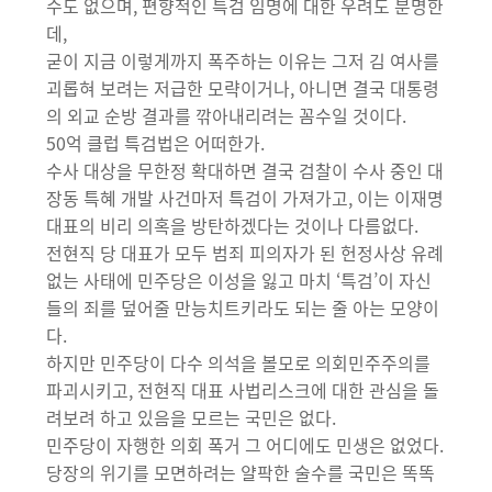
수도 없으며, 편향적인 특검 임명에 대한 우려도 분명한
데,
굳이 지금 이렇게까지 폭주하는 이유는 그저 김 여사를
괴롭혀 보려는 저급한 모략이거나, 아니면 결국 대통령
의 외교 순방 결과를 깎아내리려는 꼼수일 것이다.
50억 클럽 특검법은 어떠한가.
수사 대상을 무한정 확대하면 결국 검찰이 수사 중인 대
장동 특혜 개발 사건마저 특검이 가져가고, 이는 이재명
대표의 비리 의혹을 방탄하겠다는 것이나 다름없다.
전현직 당 대표가 모두 범죄 피의자가 된 헌정사상 유례
없는 사태에 민주당은 이성을 잃고 마치 ‘특검’이 자신
들의 죄를 덮어줄 만능치트키라도 되는 줄 아는 모양이
다.
하지만 민주당이 다수 의석을 볼모로 의회민주주의를
파괴시키고, 전현직 대표 사법리스크에 대한 관심을 돌
려보려 하고 있음을 모르는 국민은 없다.
민주당이 자행한 의회 폭거 그 어디에도 민생은 없었다.
당장의 위기를 모면하려는 얄팍한 술수를 국민은 똑똑