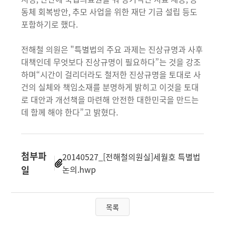
동체 회복방안, 추모 사업을 위한 재단 기금 설립 등도
포함하기로 했다.
전해철 의원은 "특별법의 주요 과제는 진상규명과 사후
대책인데 무엇보다 진상규명이 필요하다”는 것을 강조
하며“시간이 걸리더라도 철저한 진상규명을 토대로 사
건의 실체와 책임소재를 분명하게 밝히고 이것을 토대
로 대안과 개선책을 마련해 안전한 대한민국을 만드는
데 함께 해야 한다”고 밝혔다.
첨부파
20140527_[전해철의원실]세월호 특별법
일
논의.hwp
목록