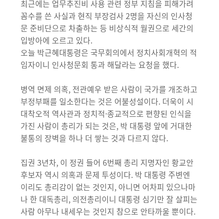
최근에는 업무추진비 사용 관련 정부 지침을 피해가려
꼼수를 쓴 사실과 현직 부장검사 2명을 자신의 인사청
문 준비단으로 차출하는 등 비상식적 월권으로 세간의
입방아에 오르고 있다.
오늘 박근혜대통령은 국무회의에서 정치사회개혁의 적
임자이니 인사청문회 통과 해달라는 요청을 했다.
병역 면제 의혹, 전관예우 받은 사람이 국가를 개조하고
부정부패를 일소한다는 것은 어불성설이다. 더욱이 시
대착오적 역사관과 정치적·종교적으로 편향된 인식을
가진 사람이 총리가 되는 것은, 박 대통령 앞에 거대한
불통의 장벽을 하나 더 쌓는 것과 다르지 않다.
집권 3년차, 이 정권 들어 6번째 총리 지명자인 황교안
후보자 역시 의혹과 문제 투성이다. 박 대통령 주변엔
이리도 총리감이 없는 것인지, 아니면 어차피 있으나마
나 한 대독총리, 의전총리이니 대통령 심기만 잘 살피는
사람 아무나 내세우는 것인지 참으로 안타까울 뿐이다.