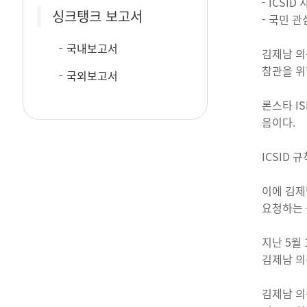
- ICSI
싱크탱크 보고서
- 국민 
국내보고서
김제남 의
참관을 위
국외보고서
론스타 I
음이다.
ICSID
이에 김제
요청하는 
지난 5월
김제남 의
김제남 의