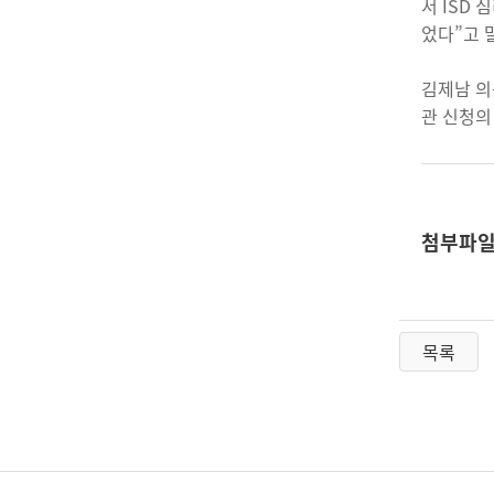
서 ISD
었다”고 
김제남 의
관 신청의
첨부파
목록