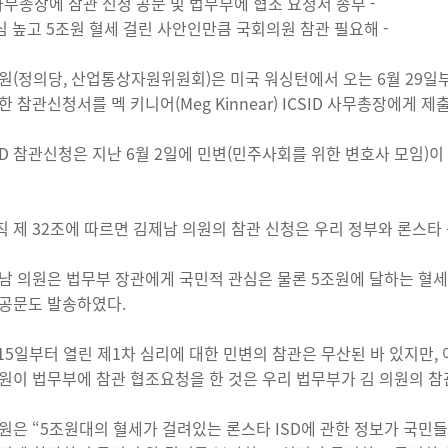
D 사무총장에 참관 신청 공문 및 법무부에 협조 요청서 송부 -
관심 높고 5조원 혈세 걸린 사안인만큼 국회의원 참관 필요해 -
원(정의당, 산업통상자원위원회)은 미국 워싱턴에서 오는 6월 29일부
한 참관신청서를 멕 키니어(Meg Kinnear) ICSID 사무총장에게 
SD 참관신청은 지난 6월 2일에 민변(민주사회를 위한 변호사 모임)
 규칙 제 32조에 따르면 김제남 의원의 참관 신청은 우리 정부와 론스
남 의원은 법무부 장관에게 국민적 관심은 물론 5조원에 달하는 혈
공문도 발송하였다.
 15일부터 열린 제1차 심리에 대한 민변의 참관은 무산된 바 있지만
원이 법무부에 참관 협조요청을 한 것은 우리 법무부가 김 의원의 참
원은 “5조원대의 혈세가 걸려있는 론스타 ISD에 관한 정보가 국