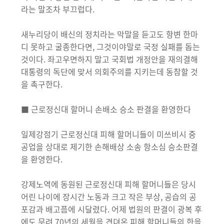
라는 말조차 부끄럽다.
새누리당이 배신의 정치라는 막말을 듣고도 항변 한마
디 못하고 굴종한다면, 그것이야말로 국정 실패를 돕는
것이다. 좌고우면하지 말고 국회법 개정안을 재의결해
대통령의 독단에 맞서 의회주의를 지키는데 동참할 것
을 촉구한다.
■ 근로정신대 할머니 손배소 승소 판결을 환영한다
일제강점기 근로정신대 피해 할머니들이 미쓰비시 중
공업을 상대로 제기한 손해배상 소송 항소심 승소판결
을 환영한다.
강제노역에 동원된 근로정신대 피해 할머니들은 당시
어린 나이에 장시간 노동과 크고 작은 부상, 공습의 공
포감과 배고픔에 시달렸다. 어제 법원의 판결이 광복 후
에도 무려 70년의 세월을 견뎌온 피해 할머니들의 한을