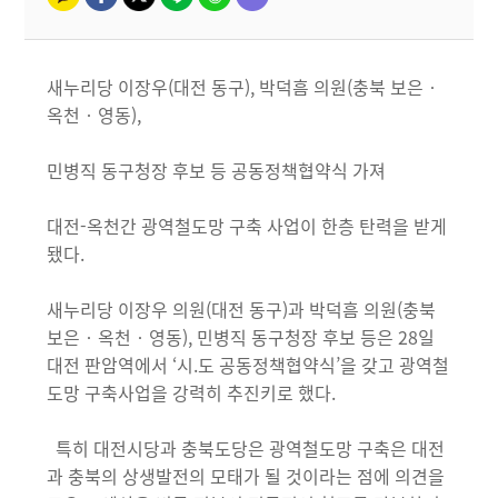
​새누리당 이장우(대전 동구), 박덕흠 의원(충북 보은‧
옥천‧영동),
민병직 동구청장 후보 등 공동정책협약식 가져
대전-옥천간 광역철도망 구축 사업이 한층 탄력을 받게
됐다.
새누리당 이장우 의원(대전 동구)과 박덕흠 의원(충북
보은‧옥천‧영동), 민병직 동구청장 후보 등은 28일
대전 판암역에서 ‘시.도 공동정책협약식’을 갖고 광역철
도망 구축사업을 강력히 추진키로 했다.
특히 대전시당과 충북도당은 광역철도망 구축은 대전
과 충북의 상생발전의 모태가 될 것이라는 점에 의견을