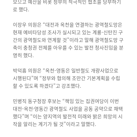
모으고 예산을 비롯 정부의 적극적인 협조를 당부하기
로 했다.
이장우 의원은 “대전과 옥천을 연결하는 광역철도망은
현재 예비타당성 조사가 실시되고 있는 계룡-신탄진 구
간의 광역철도와 연계할 것”이라고 말해 광역철도망 구
축이 충청권 전체를 아우를 수 있는 발전 청사진임을 분
명히 했다.
박덕흠 의원은 “옥천-영동은 일반철도 개량사업으로
시행된다”며 “정부와 협의해 조만간 기본계획을 수립
할 수 있도록 하겠다”고 강조했다.
민병직 동구청장 후보는 “책임 있는 집권여당이 이번
대전-옥천·영동간 광역철도 사업을 공동 공약으로 채택
했다”며 “이는 양지역의 발전적 미래와 밝은 희망의 시
작을 알리는 계기가 될 것”이라고 말했다.