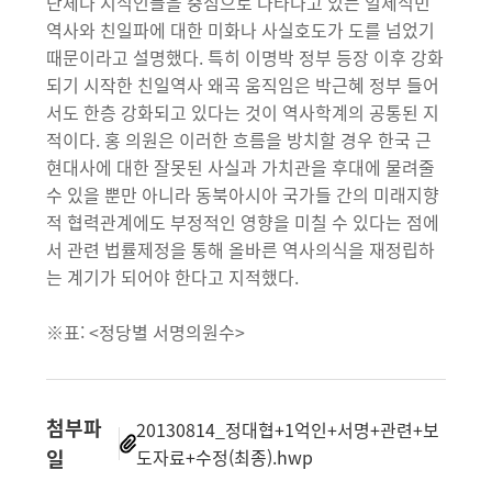
단체나 지식인들을 중심으로 나타나고 있는 일제식민
역사와 친일파에 대한 미화나 사실호도가 도를 넘었기
때문이라고 설명했다. 특히 이명박 정부 등장 이후 강화
되기 시작한 친일역사 왜곡 움직임은 박근혜 정부 들어
서도 한층 강화되고 있다는 것이 역사학계의 공통된 지
적이다. 홍 의원은 이러한 흐름을 방치할 경우 한국 근
현대사에 대한 잘못된 사실과 가치관을 후대에 물려줄
수 있을 뿐만 아니라 동북아시아 국가들 간의 미래지향
적 협력관계에도 부정적인 영향을 미칠 수 있다는 점에
서 관련 법률제정을 통해 올바른 역사의식을 재정립하
는 계기가 되어야 한다고 지적했다.
※표: <정당별 서명의원수>
첨부파
20130814_정대협+1억인+서명+관련+보
일
도자료+수정(최종).hwp