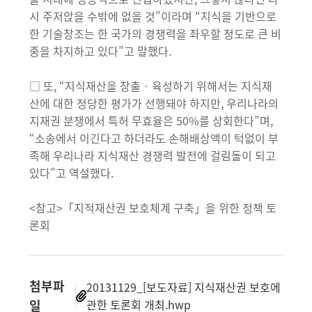
시 주저앉을 수밖에 없을 것”이라며 “지식을 기반으로
한 기술창조는 한 국가의 경쟁력을 좌우할 정도로 큰 비
중을 차지하고 있다”고 말했다.
□ 또, “지식재산을 창출‧육성하기 위해서는 지식재
산에 대한 정당한 평가가 선행돼야 하지만, 우리나라의
지재권 분쟁에서 특허 무효율은 50%를 상회한다”며,
“소송에서 이긴다고 하더라도 손해배상액이 턱없이 부
족해 우리나라 지식재산 경쟁력 발전에 걸림돌이 되고
있다”고 역설했다.
<참고>「지적재산권 보호체계 구축」을 위한 정책 토
론회
첨부파
20131129_[보도자료] 지식재산권 보호에
일
관한 토론회 개최.hwp