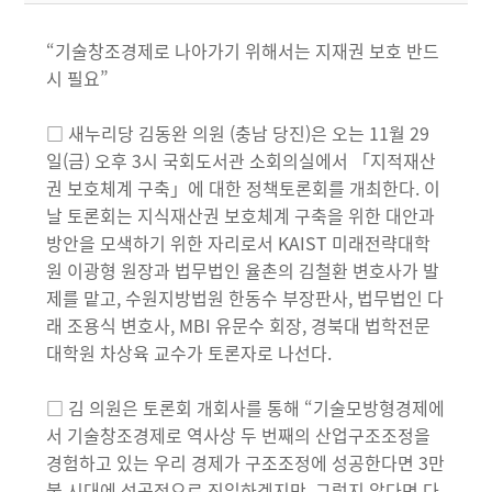
“기술창조경제로 나아가기 위해서는 지재권 보호 반드
시 필요”
□ 새누리당 김동완 의원 (충남 당진)은 오는 11월 29
일(금) 오후 3시 국회도서관 소회의실에서 「지적재산
권 보호체계 구축」에 대한 정책토론회를 개최한다. 이
날 토론회는 지식재산권 보호체계 구축을 위한 대안과
방안을 모색하기 위한 자리로서 KAIST 미래전략대학
원 이광형 원장과 법무법인 율촌의 김철환 변호사가 발
제를 맡고, 수원지방법원 한동수 부장판사, 법무법인 다
래 조용식 변호사, MBI 유문수 회장, 경북대 법학전문
대학원 차상육 교수가 토론자로 나선다.
□ 김 의원은 토론회 개회사를 통해 “기술모방형경제에
서 기술창조경제로 역사상 두 번째의 산업구조조정을
경험하고 있는 우리 경제가 구조조정에 성공한다면 3만
불 시대에 성공적으로 진입하겠지만, 그렇지 않다면 다