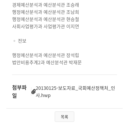
경제예산분석과 예산분석관 조승래
행정예산분석과 예산분석관 조남희
행정예산분석과 예산분석관 현승철
사회사업평가과 사업평가관 이지연
◦ 전보
행정예산분석과 예산분석관 장석립
법안비용추계2과 예산분석관 박재문
첨부파
20130125-보도자료_국회예산정책처_인
일
사.hwp
목록