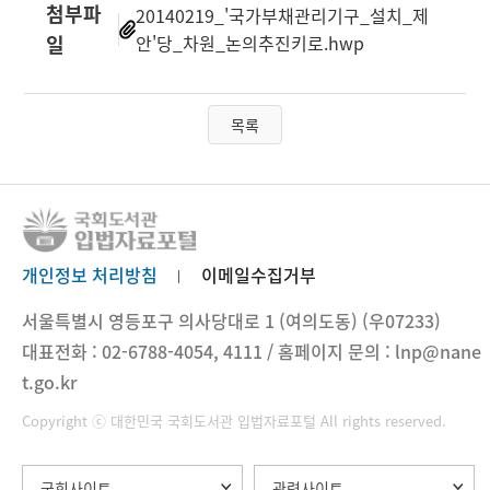
첨부파
20140219_'국가부채관리기구_설치_제
일
안'당_차원_논의추진키로.hwp
목록
개인정보 처리방침
이메일수집거부
서울특별시 영등포구 의사당대로 1 (여의도동) (우07233)
대표전화 : 02-6788-4054, 4111 / 홈페이지 문의 : lnp@nane
t.go.kr
Copyright ⓒ 대한민국 국회도서관 입법자료포털 All rights reserved.
국회사이트
관련사이트