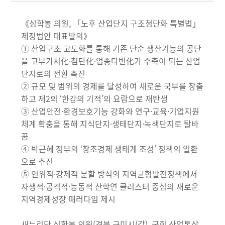
《심학봉 의원, 「노후 산업단지 구조첨단화 특별법」
제정법안 대표발의》
① 산업구조 고도화를 통해 기존 단순 생산기능의 공단
을 고부가치化·첨단化·업종다변化가 주축이 되는 산업
단지로의 전환 촉진
② 규모 및 범위의 경제를 달성하여 새로운 국부를 창출
하고 제2의 ‘한강의 기적’의 요람으로 재탄생
③ 산업안전·환경보호기능 강화와 연구·교육·기업지원
체계 확충을 통해 지식단지·생태단지·녹색단지로 탈바
꿈
④ 박근혜 정부의 ‘창조경제 생태계 조성’ 정책의 일환
으로 추진
⑤ 인위적·강제적 분할 방식의 지역균형발전정책에서
자생적·공격적·능동적 산학연 클러스터 중심의 새로운
지역경제성장 패러다임 제시
새누리당 심학봉 의원(경북 구미시(갑), 국회 산업통상