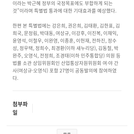
이라는 박근혜 정부의 국정목표에도 부합하게 되는
것”이라며 특별법 통과에 대한 기대효과를 예상했다.
한편 본 특별법에는 강은희, 권은희, 김태환, 김한표, 김
희국, 문정림, 박대동, 여상규, 이강후, 이진복, 이채익,
윤영석, 이철우, 이완영, 이종훈, 이헌재, 전하진, 정수
성, 정우택, 정희수, 최경환(이하 새누리당), 김동철, 박
완주, 오영식, 전정희, 조경태(이하 민주통합당) 의원 등
법률 소관 상임위원회인 산업통상자원위원회 여·야 간
사(여상규·오영식) 포함 27명이 공동발의에 참여하였
다.
첨부파
일