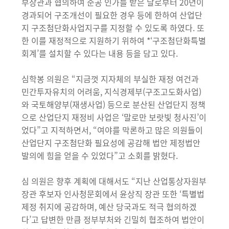
부장관과 협의하여 준공 인가를 받은 날로부터 20년이
경과되어 구조개선이 필요한 경우 등에 한하여 산업단
지 구조첨단화사업지구를 지정할 수 있도록 하였다. 또
한 이를 재정적으로 지원하기 위하여 *‘구조첨단화특별
회계’를 설치할 수 있다는 내용 등을 담고 있다.
심학봉 의원은 “지금껏 지자체의 부실한 재정 여건과
민간투자유치의 어려움, 지식경제부(구조고도화사업)
와 국토해양부(재생사업) 등으로 분산된 산업단지 정책
으로 산업단지 재정비 사업은 ‘말로만 보랏빛 청사진’이
었다”고 지적하면서, “여야를 막론하고 많은 의원들이
산업단지 구조첨단화 필요성에 공감해 법안 제정법안
발의에 힘을 얻을 수 있었다”고 소회를 밝혔다.
심 의원은 향후 계획에 대해서도 “지난 산업통상자원부
장관 후보자 인사청문회에서 윤상직 장관 또한 ‘특별법
제정 취지에 공감하며, 예산 당국과도 적극 협의하겠
다’고 답변한 만큼 정부부처와 긴밀히 협조하여 법안이