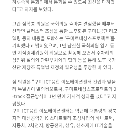
하루속히 본회의에서 통과될 수 있도록 최선을 다하겠
다”고 의지를 보였다.
그간 심학봉 의원은 국회의원 출마를 결심했을 때부터
산학연 클러스터 조성을 통한 노후화된 구미1공단 리모
델링 등의 내용을 포함하는 ‘구미르네상스프로젝트’를
기획했다고 밝혀왔으며, 1년 남짓한 국회의원 임기 동
안 지식경제위원회 위원으로 활동해 오면서 수차례의
상임위 질의와 관련부처와의 협의 등을 통해 노후 국가
산단 재창조 특별법 제정의 필요성을 주장한 바 있다.
심 의원은 “구미 ICT융합 이노베이션센터 건립과 맞물
려 특별법이 발의됨으로써, 구미르네상스프로젝트의 2
-track 접근방식이 1년 만에 가시적 성과를 냈다”고 자
평했다.
구미 ICT융합 이노베이션센터는 박근혜 대통령의 경북
지역 대선공약인 K-스마트밸리 조성사업의 하나로써,
자동차, 2차전지, 항공전자, 섬유, 신소재에 IT기술을