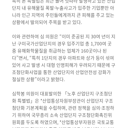
특히 본 특별법은 최근 들어 잇따라 발생하고 있는 산업
단지 내 유해물질 폭발·누출사고가 입주한 기업뿐만 아
니라 인근 지역의 주민들에게까지 큰 피해를 주고 있는
상황에서 발의되어 주목을 받고 있다.
이와 관련하여 심 의원은 “이미 준공된 지 30여 년이 지
난 구미국가산업단지의 경우 입주기업 총 1,700여 곳
중 유해화학물질을 취급하는 업체가 160곳이나 된
다”면서, “특히 1단지의 경우 아파트와 상가 등이 섞여
있어 사고 발생 시 대형 인명피해가 우려되기 때문에 구
조첨단화사업을 통한 산업단지의 산업안전성 강화가
절실한 상황”이라고 밝혔다.
심학봉 의원이 대표발의한 「노후 산업단지 구조첨단
화 특별법」은 *산업통상자원부장관이 산업단지 구조
첨단화 기본계획을 수립하며, 관련 정책을 심의·조정하
기 위하여 국무총리 소속 산업단지 구조첨단화촉진위
원회를 두도록 하였으며, *산업통상부자원은 국토교통