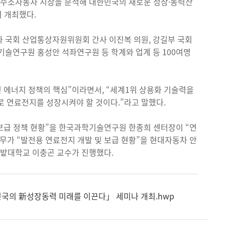
 수소자동차 시장을 분석해 대한민국의 새로운 성장·동력산
 개최했다.
 국회 산업통상자원위원회 간사 이진복 의원, 강길부 국회
기술연구원 홍성안 석좌연구원 등 학계와 업계 등 100여명
 에너지 정책의 핵심”이라면서, “세계1위 상용화 기술력을
 연료전지를 성장시켜야 할 것이다.”라고 말했다.
보급 정책 현황”을 한국과학기술연구원 한종희 센터장이 “연
무가 “발전용 연료전지 개발 및 보급 현황”을 현대자동차 안
한밭대학교 이충곤 교수가 진행했다.
한민국의 新성장동력 미래를 이끈다」 세미나 개최.hwp