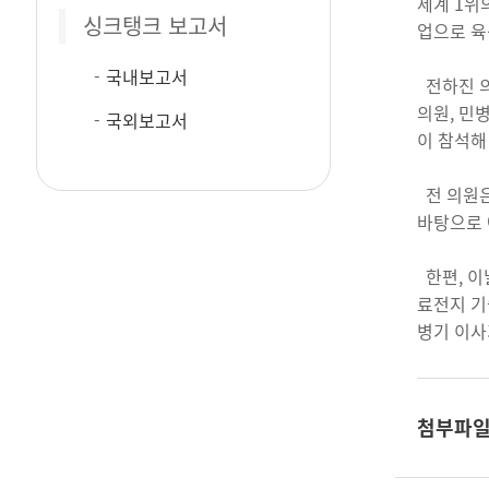
세계 1위
싱크탱크 보고서
업으로 육
국내보고서
전하진 의
의원, 민
국외보고서
이 참석해
전 의원은
바탕으로 
한편, 이
료전지 기
병기 이사
첨부파