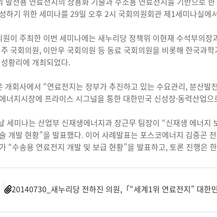
의 발전용 연료전지의 상용화 기술과 수소용 연료전지를 기반으로 한
성하기 위한 세미나를 29일 오후 2시 국회의원회관 제1세미나실에서
원이 주최한 이번 세미나에는 새누리당 정책위 이현재 수석부의장과
병주 국회의원, 이만우 국회의원 등 동료 국회의원을 비롯해 한국과학
 성황리에 개최되었다.
 개회사에서 “연료전지는 정부가 추진하고 있는 수요관리, 분산발전
에너지시장에 프라이스 시그널을 통한 대한민국 신성장·동력산업으로
날 세미나는 산업부 신재생에너지과 장근무 팀장이 “신재생 에너지 
술 개발 현황”을 발표했다. 이어 사례발표는 포스코에너지 김중곤 전
가 “수송용 연료전지 개발 및 보급 현황”을 발표하고, 토론 진행은 
일
20140730_새누리당 전하진 의원,「“세계1위 연료전지” 대