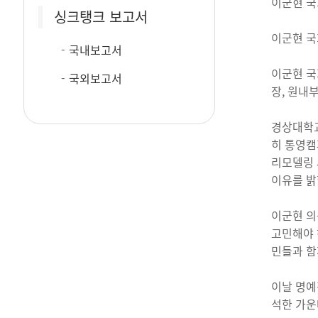
이군현 국
싱크탱크 보고서
이군현 국
국내보고서
이군현 국
국외보고서
장, 원내
경상대학교
히 통영캠
리모델링 
이유를 밝
이군현 의
고민해야 
민들과 함
이날 명예
석한 가운