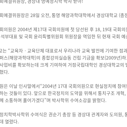
회예결위원장, 경상대‘명예정치학 박사’받아!
회예결위원장은 28일 오전, 통영 해양과학대학에서 경상대학교 (총
회의원은 2004년 제17대 국회의원에 첫 당선된 후 18, 19대 국
부석부대표 및 국회 윤리특별위원회 위원장을 역임한 뒤 현재 국회 
는 “교육자ㆍ교육단체 대표로서 우리나라 교육 발전에 기여한 점과 
퍼스(해양과학대학)의 종합강의실습동 건립 기금을 확보(2009년)하
사업비를 확보하는데 크게 기여하여 거점국립대학인 경상대학교의 
혔다.
원은 이날 인사말에서“2004년 17대 국회의원으로 현실정치에 참여한
하는 것들이 있다. 앞으로 한국정치의 도약을 위해서 통치구조 개혁, 
께 소통하며 풀어가겠다”며 박사학위 수여소감을 밝혔다.
정치학박사학위 수여식은 권순기 총장 등 경상대 관계자와 도의원, 통
데 열렸다.