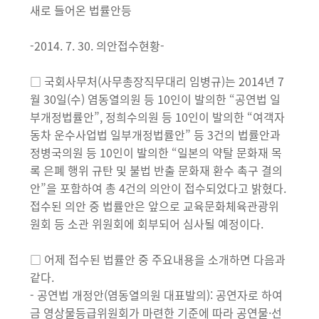
새로 들어온 법률안등
-2014. 7. 30. 의안접수현황-
□ 국회사무처(사무총장직무대리 임병규)는 2014년 7
월 30일(수) 염동열의원 등 10인이 발의한 “공연법 일
부개정법률안”, 정희수의원 등 10인이 발의한 “여객자
동차 운수사업법 일부개정법률안” 등 3건의 법률안과
정병국의원 등 10인이 발의한 “일본의 약탈 문화재 목
록 은폐 행위 규탄 및 불법 반출 문화재 환수 촉구 결의
안”을 포함하여 총 4건의 의안이 접수되었다고 밝혔다.
접수된 의안 중 법률안은 앞으로 교육문화체육관광위
원회 등 소관 위원회에 회부되어 심사될 예정이다.
□ 어제 접수된 법률안 중 주요내용을 소개하면 다음과
같다.
- 공연법 개정안(염동열의원 대표발의): 공연자로 하여
금 영상물등급위원회가 마련한 기준에 따라 공연물·선