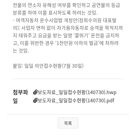
전물의 연소자 유해성 여부를 확인하고 공연물의 등급
분류를 하여 이를 표시하도록 하려는 것임.
- 여객자동차 운수사업법 개정안(정희수의원 대표발
의): 사업자 면허 없이 자가용자동차로 승객을 목적지까
지 태워주고 요금을 받는 일명 ‘콜뛰기’ 운전을 금지하
고, 이를 위반한 경우 ‘1천만원 이하의 벌금’에 처하려
는 것임.
붙임: 일일 의안접수현황(7월 30일)
첨부파
보도자료_일일접수현황(140730).hwp
일
보도자료_일일접수현황(140730).pdf
목록