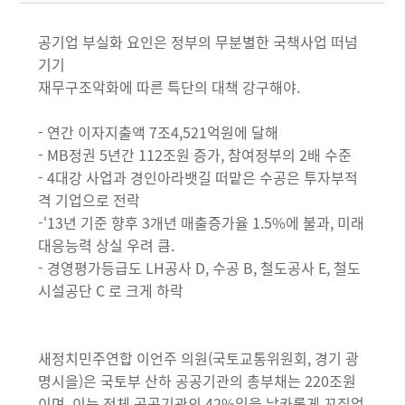
공기업 부실화 요인은 정부의 무분별한 국책사업 떠넘
기기
재무구조악화에 따른 특단의 대책 강구해야.
- 연간 이자지출액 7조4,521억원에 달해
- MB정권 5년간 112조원 증가, 참여정부의 2배 수준
- 4대강 사업과 경인아라뱃길 떠맡은 수공은 투자부적
격 기업으로 전락
-‘13년 기준 향후 3개년 매출증가율 1.5%에 불과, 미래
대응능력 상실 우려 큼.
- 경영평가등급도 LH공사 D, 수공 B, 철도공사 E, 철도
시설공단 C 로 크게 하락
새정치민주연합 이언주 의원(국토교통위원회, 경기 광
명시을)은 국토부 산하 공공기관의 총부채는 220조원
이며, 이는 전체 공공기관의 42%임을 날카롭게 꼬집었