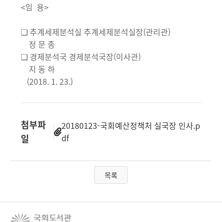
<임 용>
❑ 추계세제분석실 추계세제분석실장(관리관)
정 문 종
❑ 경제분석국 경제분석국장(이사관)
지 동 하
(2018. 1. 23.)
첨부파
20180123-국회예산정책처 실국장 인사.p
일
df
목록