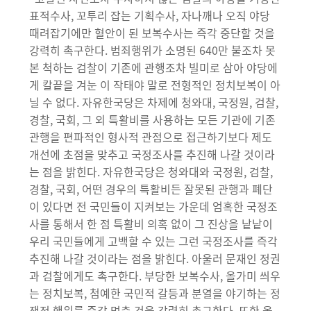
표적수사, 꼬투리 잡는 기획수사, 자나깨나 오직 야당
때려잡기에만 혈안이 된 보복수사는 즉각 중단할 것을
강력히 촉구한다. 범죄행위가 소명된 640만 불조차 못
본 척하는 검찰이 기존에 관행조차 빌미로 삼아 야당에
게 칼끝을 겨눈 이 작태야 말로 전형적인 정치보복이 아
닐 수 없다. 자유한국당은 차제에 청와대, 국정원, 검찰,
경찰, 국회, 그 외 특활비를 사용하는 모든 기관에 기존
관행을 편파적인 형사적 관점으로 접근하기보다 제도
개선에 초점을 맞추고 국정조사를 추진해 나갈 것이라
는 점을 밝힌다. 자유한국당은 청와대와 국정원, 검찰,
경찰, 국회, 어떤 경우의 특활비든 잘못된 관행과 폐단
이 있다면 전 국민들이 지켜보는 가운데 엄혹한 국정조
사를 통해서 한 점 특활비 의혹 없이 그 진상을 낱낱이
우리 국민들에게 고백할 수 있는 그런 국정조사를 즉각
추진해 나갈 것이라는 점을 밝힌다. 아울러 문재인 정권
과 검찰에게도 촉구한다. 부당한 보복수사, 올가미 씌우
는 정치보복, 첨예한 국민적 갈등과 분열을 야기하는 정
쟁적 행위를 즉각 멈출 것을 강력히 촉구한다. 또한 올