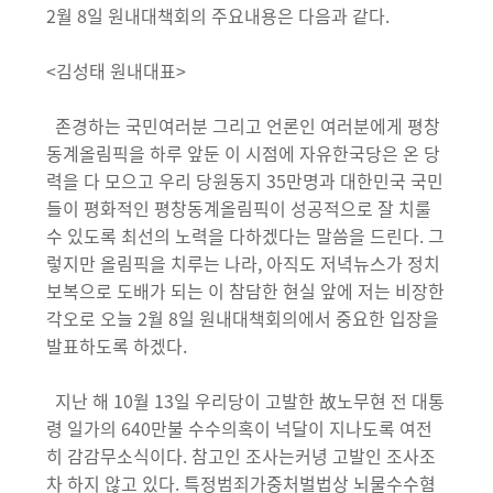
2월 8일 원내대책회의 주요내용은 다음과 같다.
<김성태 원내대표>
존경하는 국민여러분 그리고 언론인 여러분에게 평창
동계올림픽을 하루 앞둔 이 시점에 자유한국당은 온 당
력을 다 모으고 우리 당원동지 35만명과 대한민국 국민
들이 평화적인 평창동계올림픽이 성공적으로 잘 치룰
수 있도록 최선의 노력을 다하겠다는 말씀을 드린다. 그
렇지만 올림픽을 치루는 나라, 아직도 저녁뉴스가 정치
보복으로 도배가 되는 이 참담한 현실 앞에 저는 비장한
각오로 오늘 2월 8일 원내대책회의에서 중요한 입장을
발표하도록 하겠다.
지난 해 10월 13일 우리당이 고발한 故노무현 전 대통
령 일가의 640만불 수수의혹이 넉달이 지나도록 여전
히 감감무소식이다. 참고인 조사는커녕 고발인 조사조
차 하지 않고 있다. 특정범죄가중처벌법상 뇌물수수혐