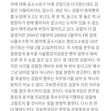
의에 대해 공소시효가 이제 코앞으로 다가왔는데도 검
찰은 거들떠보지도 않는다. 세상 어느 검찰이 범죄행위
를 눈앞에 두고도 보고도 못 본 척, 듣고도 못 들은 척 사
법정의가 땅에 떨어지지 않고서는 도저히 있을 수 없는
일이 백주대낮에 버젓이 벌어지고 있다. 검찰이 더 잘
알겠지만 2006년 9월부터 2008년 2월까지 4회 걸쳐
뇌물수수한 이 혐의에 공소시효는 형상소소법상 10년
만기되는 이달 2월 21일까지이다. 이 사항을 문무일 검
찰총장과 윤석열 서울중앙지검장은 뻔히 알면서 애써
모른 척 두 눈을 질끈 감고 있다. 참 대단한 검찰이다. 하
지만 사건을 검찰청 캐비넷 속에 쳐 박아 둔다고만 해서
그냥 넘어갈 일이 아니라는 점을 분명히 경고한다. 혐의
를 묵살하는 검찰의 행위는 직무유기를 넘어 또 하나의
범죄가 아닐 수 없다. 자유한국당은 검찰의 이런 직무유
기를 결코 좌시하지 않을 것이다. 자유한국당은 문무일
총장과 윤석열 지검장을 특수직무유기행위로 검찰에
고발조치 할 것이라는 점을 분명히 밝힌다. 다시 한 번
더 밝혀드린다. 자유한국당은 문무일 검찰총장과 윤석