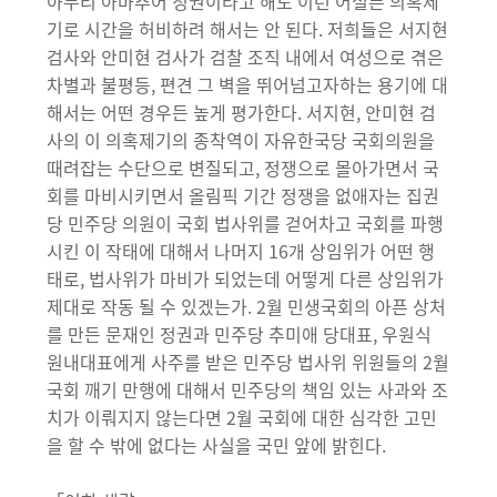
아무리 아마추어 정권이라고 해도 이런 어설픈 의혹제
기로 시간을 허비하려 해서는 안 된다. 저희들은 서지현
검사와 안미현 검사가 검찰 조직 내에서 여성으로 겪은
차별과 불평등, 편견 그 벽을 뛰어넘고자하는 용기에 대
해서는 어떤 경우든 높게 평가한다. 서지현, 안미현 검
사의 이 의혹제기의 종착역이 자유한국당 국회의원을
때려잡는 수단으로 변질되고, 정쟁으로 몰아가면서 국
회를 마비시키면서 올림픽 기간 정쟁을 없애자는 집권
당 민주당 의원이 국회 법사위를 걷어차고 국회를 파행
시킨 이 작태에 대해서 나머지 16개 상임위가 어떤 행
태로, 법사위가 마비가 되었는데 어떻게 다른 상임위가
제대로 작동 될 수 있겠는가. 2월 민생국회의 아픈 상처
를 만든 문재인 정권과 민주당 추미애 당대표, 우원식
원내대표에게 사주를 받은 민주당 법사위 위원들의 2월
국회 깨기 만행에 대해서 민주당의 책임 있는 사과와 조
치가 이뤄지지 않는다면 2월 국회에 대한 심각한 고민
을 할 수 밖에 없다는 사실을 국민 앞에 밝힌다.