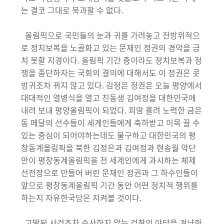
는 결코 그대로 묵과할 수 없다.
올림픽으로 국민들의 눈과 귀를 가려놓고 전방위적으
로 정치보복을 노골화고 있는 문재인 정권의 경악을 금
치 못할 지경이다. 올림픽 기간 중이라도 정치보복과 정
쟁을 중단하자는 국회의 결의에 대해서도 이 정권은 콧
방귀조차 뀌지 않고 있다. 김정은 정권은 오늘 평양에서
대대적인 열병식을 열고 친동생 김여정을 대한민국에
내려 보내 평양올림픽이 되었다. 피땀 흘려 노력한 금은
동 메달의 선수들이 세계인들에게 축하받고 이목 끌 수
있는 중심이 되어야하는데도 불구하고 대한민국의 평
창동계올림픽을 북한 김정은과 김여정과 현송월 악단
만이 평창동계올림픽을 전 세계인에게 과시하는 체제
선전장으로 만들어 버린 문재인 정권과 그 하수인들이
앞으로 평창동계올림픽 기간 동안 어떤 정치적 행위를
하는지 자유한국당은 지켜볼 것이다.
고발된 사건조차 수사하지 않는 검찰의 야당을 겨냥한