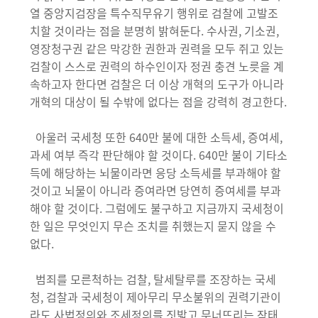
열 중앙지검장을 특수직무유기 행위로 검찰에 고발조
치할 것이라는 점을 분명히 밝혀둔다. 수사권, 기소권,
영장청구권 같은 막강한 권한과 권력을 모두 쥐고 있는
검찰이 스스로 권력의 하수인이자 정권 충견 노릇을 계
속하고자 한다면 검찰은 더 이상 개혁의 도구가 아니라
개혁의 대상이 될 수밖에 없다는 점을 강력히 경고한다.
아울러 국세청 또한 640만 불에 대한 소득세, 증여세,
과세 여부 즉각 판단해야 할 것이다. 640만 불이 기타소
득에 해당하는 뇌물이라면 응당 소득세를 부과해야 할
것이고 뇌물이 아니라 증여라면 당연히 증여세를 부과
해야 할 것이다. 그럼에도 불구하고 지금까지 국세청이
한 일은 무엇인지 무슨 조치를 취했는지 묻지 않을 수
없다.
범죄를 모른척하는 검찰, 탈세탈루를 조장하는 국세
청, 검찰과 국세청이 제아무리 무소불위의 권력기관이
라도 사법정의와 조세정의를 짓밟고 무너뜨리는 작태