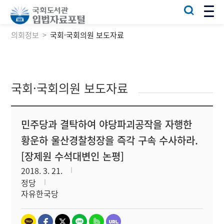
의회정보
국회·국회의원 보도자료
국회·국회의원 보도자료
민주당과 결탁하여 야당파괴공작을 자행한
황운하 울산경찰청장을 즉각 구속 수사하라.
[장제원 수석대변인 논평]
2018. 3. 21.
정당
자유한국당