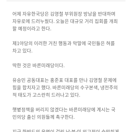
어제 자유한국당은 김영철 부위원장 방남을 반대하며
자유로에 드러누웠다. 오늘은 대규모 거리 집회를 개최
할 예정이라고 한다.
제1야당의 이러한 거친 행동과 막말에 국민들은 혀를
차고 있다.
딱한 것은 바른미래당이다.
유승민 공동대표는 홍준표 대표를 만나 김영철 문제에
힘을 합치자고 했다. 바른미래당의 수구본색, 냉전주의
적 태도가 고스란히 드러나고 있다.
햇볕정책을 버리지 않겠다는 바른미래당에 계시는 국
민의당 출신 의원들께 촉구한다.
지금 한반도의 운명이 걸린 남·북·미 외교전이 숨막히게