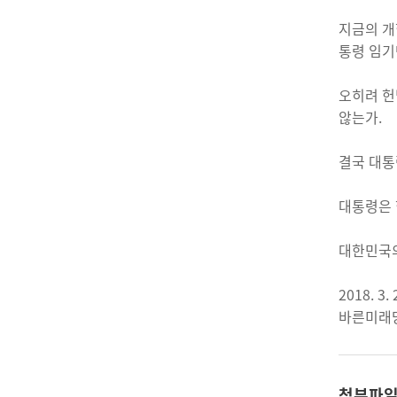
지금의 개
통령 임기
오히려 헌
않는가.
결국 대통
대통령은 
대한민국의
2018. 3. 
바른미래
첨부파