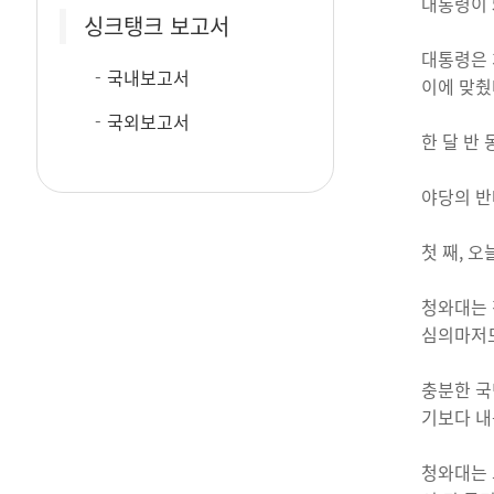
대통령이 
싱크탱크 보고서
대통령은 
국내보고서
이에 맞췄
국외보고서
한 달 반
야당의 반
첫 째, 
청와대는 
심의마저도
충분한 국
기보다 내
청와대는 