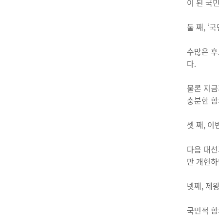
이 된 국
둘 째, 
수많은 후
다.
물론 지금
충분한 합
셋 째, 
다음 대선
만 개헌하
넷째, 제
국민적 합