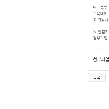
또, “특
교육대에 
고 위법사
※ 별첨자
첨부파일
첨부파
목록