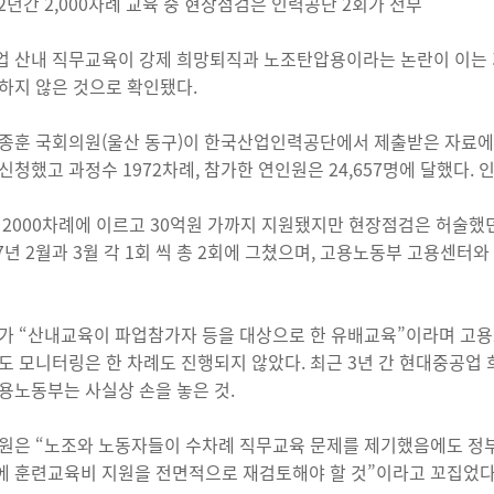
년 2년간 2,000차례 교육 중 현장점검은 인력공단 2회가 전부
 산내 직무교육이 강제 희망퇴직과 노조탄압용이라는 논란이 이는 가
하지 않은 것으로 확인됐다.
종훈 국회의원(울산 동구)이 한국산업인력공단에서 제출받은 자료에 
신청했고 과정수 1972차례, 참가한 연인원은 24,657명에 달했다. 
 2000차례에 이르고 30억원 가까지 지원됐지만 현장점검은 허술했
17년 2월과 3월 각 1회 씩 총 2회에 그쳤으며, 고용노동부 고용센터
가 “산내교육이 파업참가자 등을 대상으로 한 유배교육”이라며 고
도 모니터링은 한 차례도 진행되지 않았다. 최근 3년 간 현대중공업
용노동부는 사실상 손을 놓은 것.
원은 “노조와 노동자들이 수차례 직무교육 문제를 제기했음에도 정부
 훈련교육비 지원을 전면적으로 재검토해야 할 것”이라고 꼬집었다