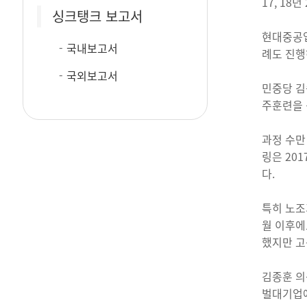
17, 18
싱크탱크 보고서
현대중공업
국내보고서
례도 진행
국외보고서
민중당 김
주훈련을 
과정 수만
링은 20
다.
특히 노조
월 이후에
했지만 고
김종훈 의
벌대기업에