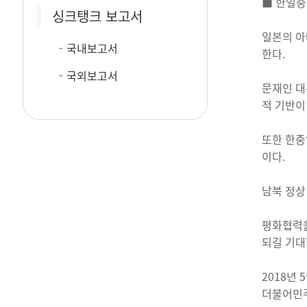
■ 한일중
싱크탱크 보고서
일본의 아
국내보고서
한다.
국외보고서
문재인 대
적 기반이
또한 한중
이다.
남북 정상
평화협력을
되길 기대
2018년 
더불어민