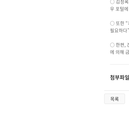
○ 김정록
우 포털에
○ 또한 
필요하다”
○ 한편,
에 의해 
첨부파
목록