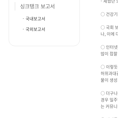
- 체험단
싱크탱크 보고서
○ 건강기
국내보고서
○ 국회 
국외보고서
나, 이에
○ 인터넷
많이 접할
○ 이렇듯
허위과대광
물이 생성
○ 더구나
경우 일주
는 커뮤니