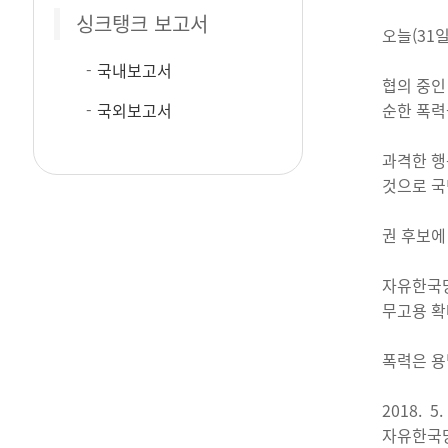
싱크탱크 보고서
오늘(31
국내보고서
협의 중인
국외보고서
순한 폭력
과격한 행
것으로 국
권 후보에
자유한국당
무고용 확
폭력은 용
2018. 5.
자유한국당