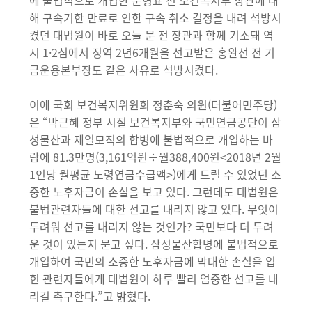
에 불법적으로 개입한 문형표 전 보건복지부 장관에 대
해 구속기한 만료로 인한 구속 취소 결정을 내려 석방시
켰던 대법원이 바로 오늘 문 전 장관과 함께 기소돼 역
시 1·2심에서 징역 2년6개월을 선고받은 홍완선 전 기
금운용본부장도 같은 사유로 석방시켰다.
이에 국회 보건복지위원회 정춘숙 의원(더불어민주당)
은 “박근혜 정부 시절 보건복지부와 국민연금공단이 삼
성물산과 제일모직의 합병에 불법적으로 개입하는 바
람에 81.3만명(3,161억원÷월388,400원<2018년 2월
1인당 월평균 노령연금수급액>)에게 드릴 수 있었던 소
중한 노후자금이 손실을 보고 있다. 그런데도 대법원은
불법관련자들에 대한 선고를 내리지 않고 있다. 무엇이
두려워 선고를 내리지 않는 것인가? 국민보다 더 두려
운 것이 있는지 묻고 싶다. 삼성물산합병에 불법적으로
개입하여 국민의 소중한 노후자금에 막대한 손실을 입
힌 관련자들에게 대법원이 하루 빨리 엄중한 선고를 내
리길 촉구한다.”고 밝혔다.