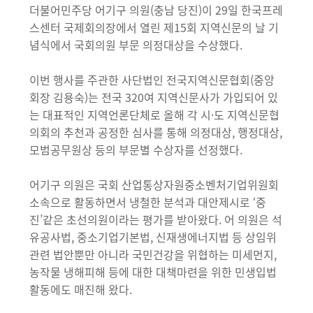
더불어민주당 어기구 의원(충남 당진)이 29일 한국프레
스센터 국제회의장에서 열린 제15회 지역신문의 날 기
념식에서 국회의원 부문 의정대상을 수상했다.
이번 행사를 주관한 사단법인 전국지역신문협회(중앙
회장 김용숙)는 전국 320여 지역신문사가 가입되어 있
는 대표적인 지역언론단체로 올해 각 시·도 지역신문협
의회의 추천과 공정한 심사를 통해 의정대상, 행정대상,
모범공무원상 등의 부문별 수상자를 선정했다.
어기구 의원은 국회 산업통상자원중소벤처기업위원회
소속으로 활동하면서 냉철한 분석과 대안제시로 ‘중
진’같은 초선의원이라는 평가를 받아왔다. 어 의원은 석
유공사법, 중소기업기본법, 신재생에너지법 등 상임위
관련 법안뿐만 아니라 국민건강을 위협하는 미세먼지,
농작물 냉해피해 등에 대한 대책마련을 위한 민생입법
활동에도 매진해 왔다.