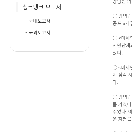
강병원 의
싱크탱크 보고서
○ 강병원
국내보고서
공포 6개
국외보고서
○ <미세
시민단체와
있다.
○ <미세
지 심각 
다.
○ 강병원
를 가졌다
주었다. 
운 지평을