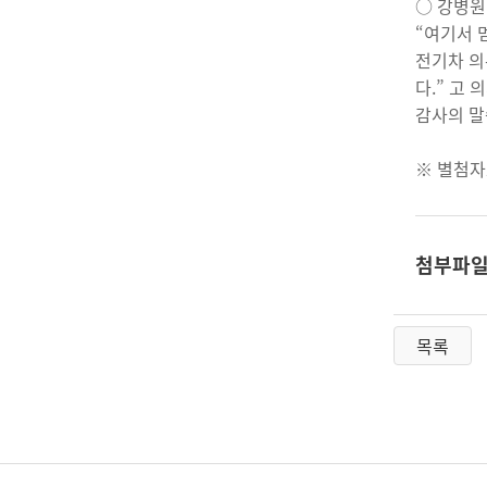
○ 강병원
“여기서 
전기차 의
다.” 고
감사의 말
※ 별첨자
첨부파
목록