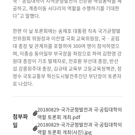
국‧공립대학이 지역균형발전의 선순환 핵심동력을 제
공하고, 계층이동 사다리의 역할을 수행하기를 기대한
다”고 말했다.
한편 이 날 토론회에는 송재호 대통령 직속 국가균형발
전위원회 위원장과 이찬열 국회 교육위원장, 국‧공립
대 총장 및 관계자를 포함하여 300여 명이 참석하였으
며, 이종승 동아일부 부국장을 좌장으로 하여 김헌영 강
원대 총장이 기조 발제자로, 전호환 부산대 총장, 반선
섭 강릉원주대 총장, 김규태 교육부 고등교육정책관, 장
영수 국토교통부 혁신도시발전추진단 부단장이 토론자
로 나섰다.
20180829-국가균형발전과 국·공립대학의
첨부파
역할 토론회 개최.pdf
일
20180829-국가균형발전과 국·공립대학의
역할 토론회 개최(사진).jpg