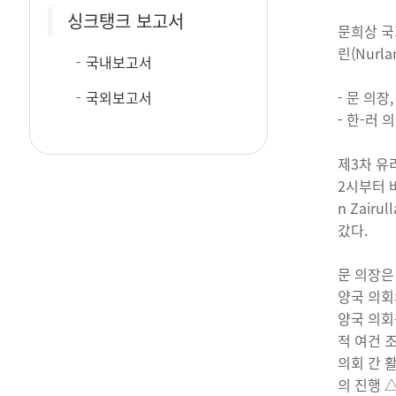
싱크탱크 보고서
문희상 국회
린(Nurl
국내보고서
국외보고서
- 문 의
- 한-러
제3차 유
2시부터 뱌
n Zair
갔다.
문 의장은
양국 의회
양국 의회
적 여건 
의회 간 
의 진행 