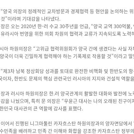
 “양국 의장의 정례적인 교차방문과 경제협력 등 현안을 논의하는 
 것”이라며 기대감을 나타냈다.
장은 오는 2020년 한-러 수교 30주년을 언급, “양국 교역 300억불
 유라시아 번영을 위한 의회 차원의 협력과 교류가 지속되도록 노력
시아 하원의장은 “고위급 협력위원회가 양국 간에 생겼다는 사실 자체
“양국이 더욱 긴밀하게 협력해야 하는 기폭제로 작용할 것”이라고 말
 “제3차 남북 정상회담 성과를 토대로 완전한 비핵화 및 한반도의 
이자, 한반도 문제의 핵심 관련국인 러시아의 지지와 건설적 역할을
의장과 러시아 하원의장은 한.러 양국관계의 활발한 대화와 발전에 
공감을 나눴으며, 특히 문 의장은 “우윤근 대사는 나의 오래된 친구
한민국 대사관의 큰 역할에 감사를 표했다.
 이어서 진행된 니그마툴린 카자흐스탄 하원의장과의 양자면담에서 
수민족을 배려하고 민족 간 이해와 화합을 강조한 카자흐스탄 정부의