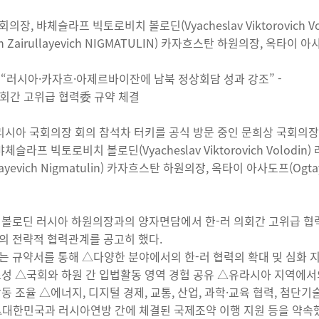
의장, 뱌체슬라프 빅토로비치 볼로딘(Vyacheslav Viktorovic
an Zairullayevich NIGMATULIN) 카자흐스탄 하원의장, 옥타
장, “러시아·카자흐·아제르바이잔에 남북 정상회담 성과 강조” -
 의회간 고위급 협력委 규약 체결
리시아 국회의장 회의 참석차 터키를 공식 방문 중인 문희상 국회의
체슬라프 빅토로비치 볼로딘(Vyacheslav Viktorovich Volo
ullayevich Nigmatulin) 카자흐스탄 하원의장, 옥타이 아사도프
 볼로딘 러시아 하원의장과의 양자면담에서 한-러 의회간 고위급 협력
의 전략적 협력관계를 공고히 했다.
는 규약서를 통해 △다양한 분야에서의 한-러 협력의 확대 및 심화 지
조성 △국회와 하원 간 입법활동 영역 경험 공유 △유라시아 지역에서
활동 조율 △에너지, 디지털 경제, 교통, 산업, 과학·교육 협력, 첨단
△대한민국과 러시아연방 간에 체결된 국제조약 이행 지원 등을 약속