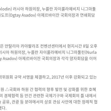
h Volodin) 러시아 하원의장, 누를란 자이룰라예비치 니그마툴
이 아사도프(Ogtay Asadov) 아제르바이잔 국회의장과 연쇄회담
장은 안탈리아 카야팔라조 컨벤션센터에서 현지시간 8일 오후
din) 러시아 하원의장, 누를란 자이룰라예비치 니그마툴린(Nurla
(Ogtay Asadov) 아제르바이잔 국회의장과 각각 양자회담을 이어
위원회 규약 서명을 체결하고, 2017년 이후 강화되고 있는
원 △국회와 하원 간 협력의 향후 발전 및 강화를 위한 호혜
의 경제협력 등 안건 관련한 국제기구와 국제회의 틀 내에서
기술 공유, 관광 등 분야에서의 상호 관심 사안에 대한 정례적 협
했다.