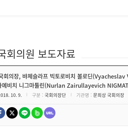
·국회의원 보도자료
회의장, 뱌체슬라프 빅토로비치 볼로딘(Vyacheslav Vik
비치 니그마툴린(Nurlan Zairullayevich NIGM
2018. 10. 9.
구분
국회의장단
기관명
문희상 국회의장