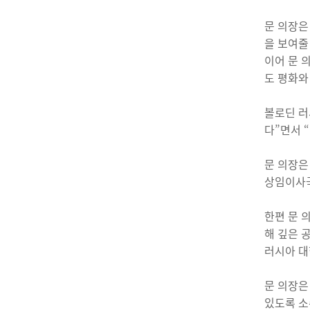
문 의장은
을 보여줄
이어 문 의
도 평화와
볼로딘 러
다”면서 
문 의장은
상임이사국
한편 문 
해 깊은 
러시아 대
문 의장은
있도록 소