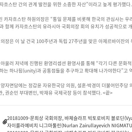
자흐스탄 간의 관계 발전을 위한 소중한 자산”이라고 높게 평가했다.
 카자흐스탄 하원의장은 “통일 문제를 비롯해 한국의 관심사는 우리
과 함께 카자흐스탄의 유라시아 국회의장 회의 유치가 성공적으로 개
 의장은 이 날 건국 100주년과 독립 27주년을 맞은 아제르바이잔
 아울러 저녁에 진행된 환영리셉션 환영사를 통해 “각기 다른 문화
하는 하나됨(unity)과 공통점들을 추구하고 확대해 나가야한다”고 
 양자면담에는 정갑윤 자유한국당 의원, 설훈·박경미 더불어민주당 의
, 권순민 부대변인, 박재유 국제국장 등이 참석했다. <끝>
20181009-문희상 국회의장, 뱌체슬라프 빅토로비치 볼로딘(Vyaches
자이룰라예비치 니그마툴린(Nurlan Zairullayevich NIGMA