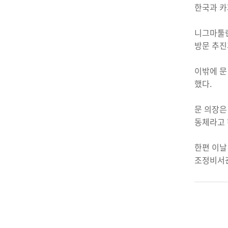
한국과 카
니그마툴린
방문 추진
이밖에 문
했다.
문 의장은
동체라고 
한편 이날
조정비서관