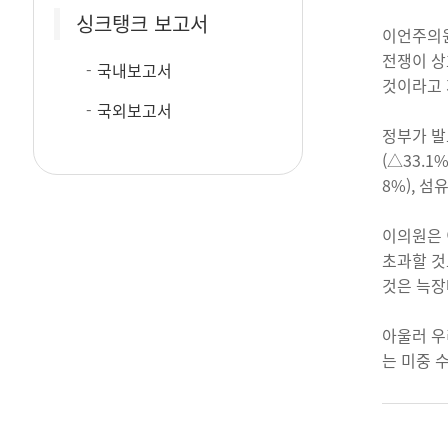
싱크탱크 보고서
이언주의원
전쟁이 상
국내보고서
것이라고 
국외보고서
정부가 발
(△33.1
8%), 섬
이의원은 
초과할 것
것은 늑장
아울러 우
는 미중 