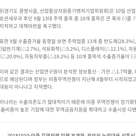
(경기도 광명시을, 산업통상자원중기벤처기업위원회)은 10일 산업
호관세부과 후인 9월 13대 주력 품목 중 10개 품목은 큰 폭의 (-
지적하고 대책마련을 촉구했다.
표한 9월 수출증가율 동향을 보면 주력업종 13개 중 반도체(28.3%),
%)일반기계(△2.7%), 석유화학(△5.2%), 디스플레이(△12.1%), 자동차
유(△20.0%), 자동차부품(△18.2%) 등 10개 품목의 수출증가율이 (
이와 같은 결과는 산업연구원이 분석한 정보통신ㆍ가전 △1.7억불, 화
으로 예상된다며 정부는 미중무역전쟁이 지난해 8월부터 시작되었고
대응이 아니냐고 지적했다.
리나라는 수출의존도가 절대적이기 때문에 미중 무역전쟁이 장기화될
수출비중이 높은 기업에 대한 무역금융지원을 확대하고 수출시장 다변
20181010-미중 무역전쟁 피해 본격화, 정부의 늑장대응 선통신기