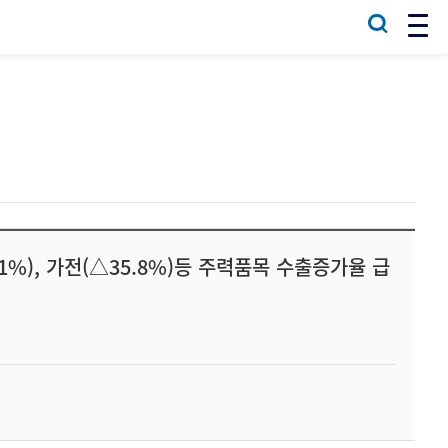
%), 가전(△35.8%)등 주력품목 수출증가율 급