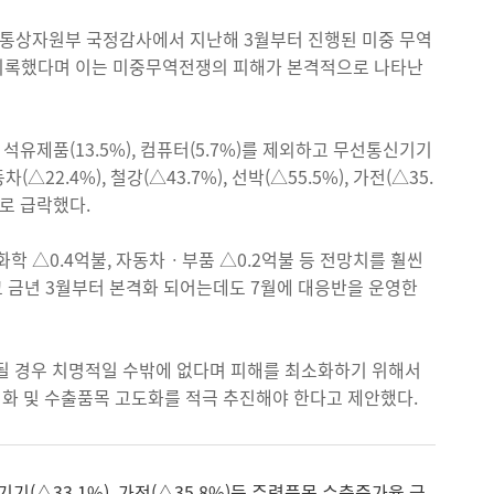
통상자원부 국정감사에서 지난해 3월부터 진행된 미중 무역
)를 기록했다며 이는 미중무역전쟁의 피해가 본격적으로 나타난
 석유제품(13.5%), 컴퓨터(5.7%)를 제외하고 무선통신기기
(△22.4%), 철강(△43.7%), 선박(△55.5%), 가전(△35.
-)로 급락했다.
학 △0.4억불, 자동차ㆍ부품 △0.2억불 등 전망치를 훨씬
 금년 3월부터 본격화 되어는데도 7월에 대응반을 운영한
 경우 치명적일 수밖에 없다며 피해를 최소화하기 위해서
화 및 수출품목 고도화를 적극 추진해야 한다고 제안했다.
기(△33.1%), 가전(△35.8%)등 주력품목 수출증가율 급