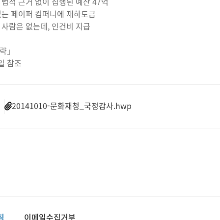
 법적 근거 없이 집행된 예산 47억
없는 페이퍼 컴퍼니에 재하도급
 사람은 없는데, 인건비 지급
생략」
일 참조
일
20141010-문화재청_국정감사.hwp
침
이메일수집거부