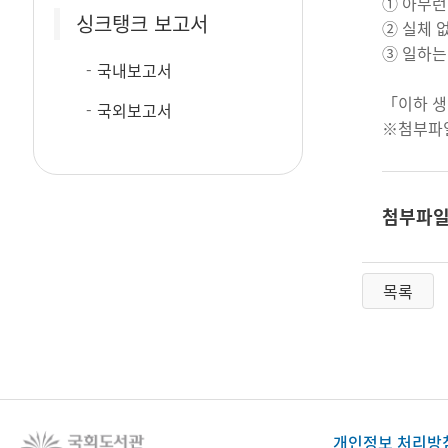
① 아무런
싱크탱크 보고서
② 실체 
③ 일하는
국내보고서
「이하 
국외보고서
※첨부파
첨부파
목록
개인정보 처리방