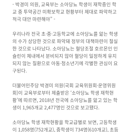
- 박경미 의원, 교육부는 소아당뇨 학생이 재학중인 학
교 중 투약공간 미확보학교 현황부터 제대로 파악하고
적극 대안 마련해야” -
우리나라 전국 초·중·고등학교에 소아당뇨를 앓는 학생
의 수가 상당한 것으로 파악돼 정부의 대책마련이 절실
한 것으로 나타났다. 소아당뇨는 혈당조절 호르몬인 인
슐린이 체내에서 분비되지 않아 혈당이 일정하게 유지
되지 않는 질환으로 아동·청소년기에 각별한 관심이 요
구된다.
더불어민주당 박경미 의원(국회 교육위원회·운영위원
회)이 교육부로부터 제출받은 ‘소아당뇨 학생 재학현
황’에 따르면, 2018년 전국에 소아당뇨를 앓고 있는 학
생이 1,965개교 2,477명인 것으로 보고됐다.
소아당뇨 학생 재학현황을 학교급별로 보면, 고등학생
이 1,058명(752개교), 중학생이 734명(610개교), 초등