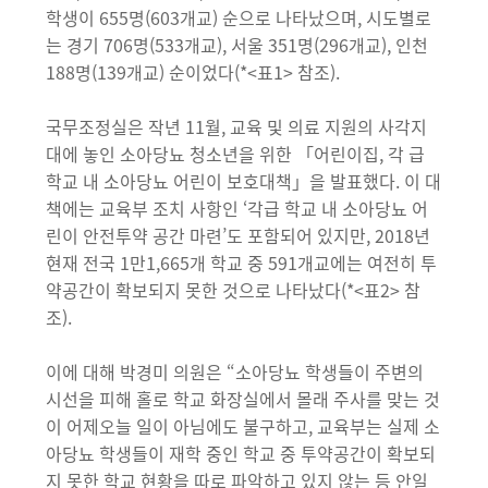
학생이 655명(603개교) 순으로 나타났으며, 시도별로
는 경기 706명(533개교), 서울 351명(296개교), 인천
188명(139개교) 순이었다(*<표1> 참조).
국무조정실은 작년 11월, 교육 및 의료 지원의 사각지
대에 놓인 소아당뇨 청소년을 위한 「어린이집, 각 급
학교 내 소아당뇨 어린이 보호대책」을 발표했다. 이 대
책에는 교육부 조치 사항인 ‘각급 학교 내 소아당뇨 어
린이 안전투약 공간 마련’도 포함되어 있지만, 2018년
현재 전국 1만1,665개 학교 중 591개교에는 여전히 투
약공간이 확보되지 못한 것으로 나타났다(*<표2> 참
조).
이에 대해 박경미 의원은 “소아당뇨 학생들이 주변의
시선을 피해 홀로 학교 화장실에서 몰래 주사를 맞는 것
이 어제오늘 일이 아님에도 불구하고, 교육부는 실제 소
아당뇨 학생들이 재학 중인 학교 중 투약공간이 확보되
지 못한 학교 현황을 따로 파악하고 있지 않는 등 안일