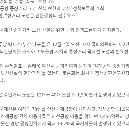
화물, 창출 19% - 운송 1%
김해공항 중장거리 노선 신설 현현과 과제’ 정책토론회 개최
, “장거리 노선은 관문공항의 필수요소”
국제선 중장거리 노선 신설을 위한 국회 정책토론회가 개최된다.
당 박재호(부산 남구을)은 12월 7일 오전 10시 국회의원회관 제
책간담회를 개최하고 부울경 지역의 중장거리 국제선 노선의 필요성
회 주제발표는 손태욱 부산시 공항기획과 팀장이 ‘김해공항 중장거
 노선신설의 현안과제’를 맡는다. 토론회는 최치국 정책공헌연구원장
다.
 중단거리 노선은 12개국 40개 노선 주 1,300편이 운행되고 있으
국제선은 여객의 78%를 인천국제공항이 처리하고, 김해공항(11.9%
 김해공항 권역 이용자들은 인천공항 이용을 위해 년 1,456억원의 
·울산·경남 공항권역에서 국내 19.2%의 국제화물이 발생하고 있으나