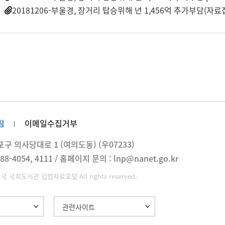
일
20181206-부울경, 장거리 탑승위해 년 1,456억 추가부담(자료집
침
이메일수집거부
 의사당대로 1 (여의도동) (우07233)
88-4054, 4111 / 홈페이지 문의 : lnp@nanet.go.kr
민국 국회도서관 입법자료포털 All rights reserved.
관련사이트