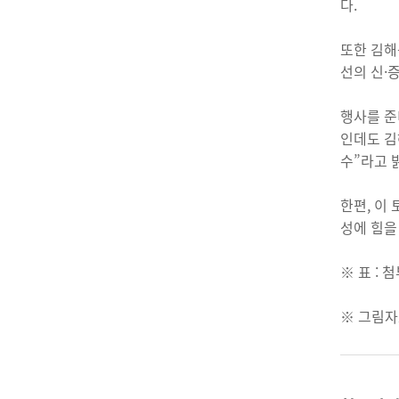
다.
또한 김해
선의 신·
행사를 준
인데도 김
수”라고 
한편, 이
성에 힘을
※ 표 : 
※ 그림자