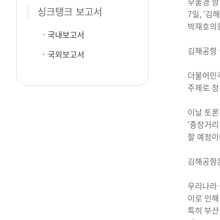
부울경 항공
싱크탱크 보고서
7일, ‘
박재호의원
국내보고서
김해공항 
국외보고서
더불어민주
주제로 정
이날 토론
‘중장거리
할 예정이
김해공항은
우리나라 
이로 인해
특히 부산