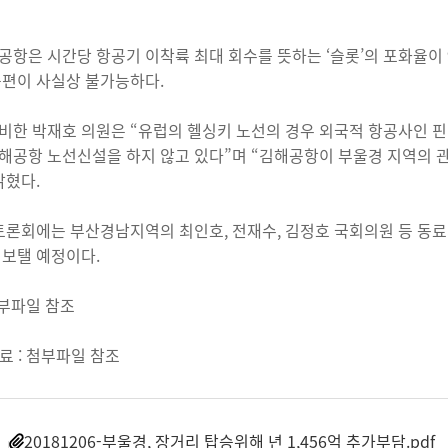
공항은 시간당 항공기 이착륙 최대 회수를 뜻하는 ‘슬롯’의 포화율이 98.
증편이 사실상 불가능하다.
비한 박재호 의원은 “유럽의 헬싱키 노선의 경우 외국적 항공사인 핀에
해공항 노선신설을 하지 않고 있다”며 “김해공항이 부울경 지역의 
밝혔다.
 토론회에는 부산경남지역의 최인호, 전재수, 김정호 국회의원 등 동
 보탤 예정이다.
첨부파일 참조
료 : 첨부파일 참조
20181206-부울경, 장거리 탑승위해 년 1,456억 추가부담.pdf