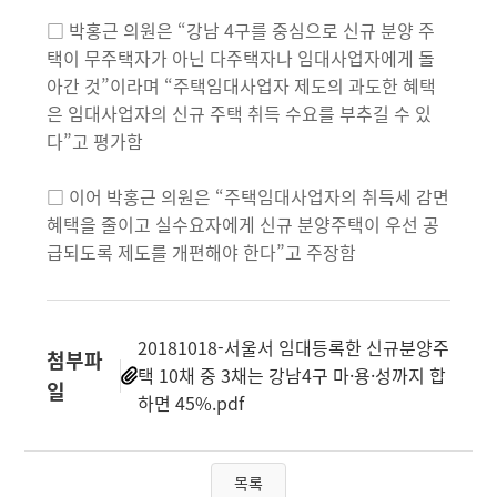
□ 박홍근 의원은 “강남 4구를 중심으로 신규 분양 주
택이 무주택자가 아닌 다주택자나 임대사업자에게 돌
아간 것”이라며 “주택임대사업자 제도의 과도한 혜택
은 임대사업자의 신규 주택 취득 수요를 부추길 수 있
다”고 평가함
□ 이어 박홍근 의원은 “주택임대사업자의 취득세 감면
혜택을 줄이고 실수요자에게 신규 분양주택이 우선 공
급되도록 제도를 개편해야 한다”고 주장함
20181018-서울서 임대등록한 신규분양주
첨부파
택 10채 중 3채는 강남4구 마·용·성까지 합
일
하면 45%.pdf
목록