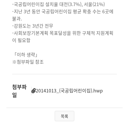
-국공립어린이집 설치율 대전(3.7%), 서울(21%)
-지난 3년 동안 국공립어린이집 평균 확충 수는 6곳에
불과.
-강원도는 3년간 전무
-사회보장기본계획 목표달성을 위한 구체적 지원계획
이 필요함
「이하 생략」
※첨부파일 참조
첨부파
20141013_(국공립어린이집).hwp
일
목록