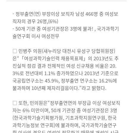
- 정부출연(연) 부장이상 보직자 남성 466명 중 여성보
직자의 경우 26명,(6%)
- 50개 기관 중 여성기관장은 3명에 불과! , 국가과학기
술연구회 이사 여성전무
□ 민병주 의원(새누리당 대전시 유성구 당협위원장)
은“「여성과학기술인력 채용목표제」의 2013년도 추
진실적 점검 결과 전체적인 여성 신규채용 비율은 20.
3%로 전년대비 1.1% 증가하였으나 2013년 기준으로
국공립연구소는 45.9%, 정부출연 연구소는 16.2%에
불과하며 10년째 제자리걸음이다.”라고 밝혔다.
□ 또한, 민의원은“정부출연연의 부장급 이상 여성보직
자는 6% 미만이며, 50개 기관장 중 여성기관장은 3명
(한국과학기술기획평가원, 기초과학지원연구원, 한국
과학기능정보 연구회)에 불과하며, 국가과학기술연구
회 이사의 경우도 여성이 전무하기 때문에 개선이 시급