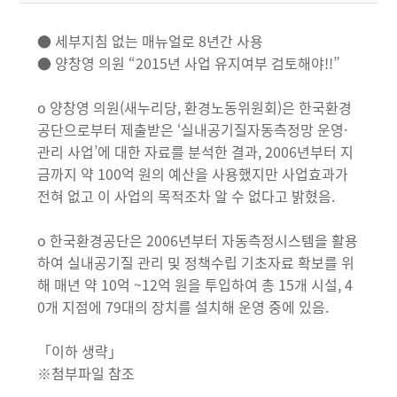
● 세부지침 없는 매뉴얼로 8년간 사용
● 양창영 의원 “2015년 사업 유지여부 검토해야!!”
o 양창영 의원(새누리당, 환경노동위원회)은 한국환경
공단으로부터 제출받은 ‘실내공기질자동측정망 운영·
관리 사업’에 대한 자료를 분석한 결과, 2006년부터 지
금까지 약 100억 원의 예산을 사용했지만 사업효과가
전혀 없고 이 사업의 목적조차 알 수 없다고 밝혔음.
o 한국환경공단은 2006년부터 자동측정시스템을 활용
하여 실내공기질 관리 및 정책수립 기초자료 확보를 위
해 매년 약 10억 ~12억 원을 투입하여 총 15개 시설, 4
0개 지점에 79대의 장치를 설치해 운영 중에 있음.
「이하 생략」
※첨부파일 참조