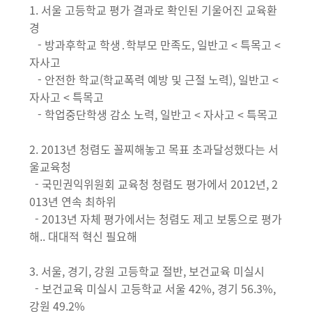
1. 서울 고등학교 평가 결과로 확인된 기울어진 교육환
경
- 방과후학교 학생․학부모 만족도, 일반고 < 특목고 <
자사고
- 안전한 학교(학교폭력 예방 및 근절 노력), 일반고 <
자사고 < 특목고
- 학업중단학생 감소 노력, 일반고 < 자사고 < 특목고
2. 2013년 청렴도 꼴찌해놓고 목표 초과달성했다는 서
울교육청
- 국민권익위원회 교육청 청렴도 평가에서 2012년, 2
013년 연속 최하위
- 2013년 자체 평가에서는 청렴도 제고 보통으로 평가
해.. 대대적 혁신 필요해
3. 서울, 경기, 강원 고등학교 절반, 보건교육 미실시
- 보건교육 미실시 고등학교 서울 42%, 경기 56.3%,
강원 49.2%