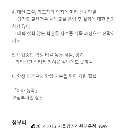
4. 대안 교실, 학교장의 의지에 따라 천차만별
- 경기도 교육청은 시범교실 운영 후 결과에 대한 평가
하지 않아
- 대학 진학 않는 학생들 자격증 취득 과정으로 전락하
기도
5. 학업중단 학생 비율 높은 서울, 경기
학업중단 숙려제 참여율 절반에도 못미쳐
6. 학생 미혼모의 학업 지속을 위한 지원 절실
「이하 생략」
※첨부파일 참조
첨부파
20141016-서울경기강원교육청.hwp