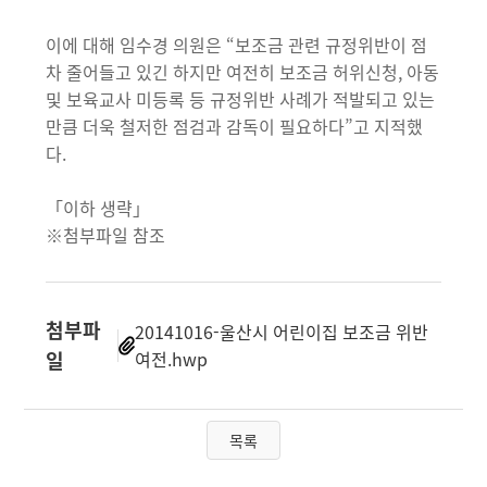
이에 대해 임수경 의원은 “보조금 관련 규정위반이 점
차 줄어들고 있긴 하지만 여전히 보조금 허위신청, 아동
및 보육교사 미등록 등 규정위반 사례가 적발되고 있는
만큼 더욱 철저한 점검과 감독이 필요하다”고 지적했
다.
「이하 생략」
※첨부파일 참조
첨부파
20141016-울산시 어린이집 보조금 위반
일
여전.hwp
목록