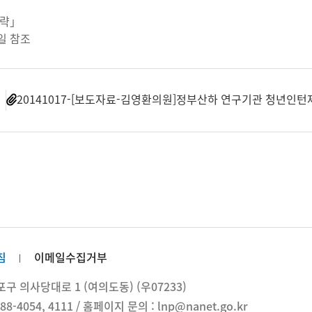
생략」
일 참조
일
20141017-[보도자료-김영환의원]정부산하 연구기관 청년인턴제, 
침
이메일수집거부
 의사당대로 1 (여의도동) (우07233)
88-4054, 4111 / 홈페이지 문의 : lnp@nanet.go.kr