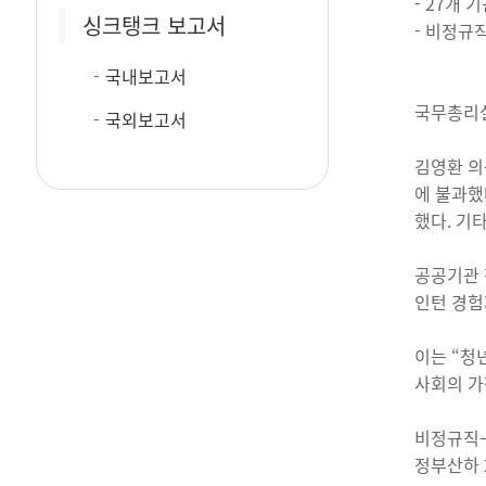
- 27개 
싱크탱크 보고서
- 비정규
국내보고서
국무총리실
국외보고서
김영환 의
에 불과했다
했다. 기
공공기관 
인턴 경험
이는 “청
사회의 가
비정규직→
정부산하 