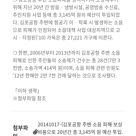
위해 지난 20년 간 방음‧냉방시설, 공영방송 수신료,
주민지원 사업 등에 총 3,145억 원의 예산이 투입되었
다. 김포공항 주변에 항공기 이‧착륙 시 발생하는 소음
으로 피해가 인정되어 소음대책 사업 대상지역으로 고
시‧지정된(‘10) 가옥은 총 27,221 가구에 이른다.
❍ 한편, 2006년부터 2013년까지 김포공항 주변 소음
피해로 인한 주민들의 소송제기 건수는 총 28건(7만 3
천명, 소송가액 414억 원)이며, 소음 피해 관련 민원도
‘12년 한해만 2만 7천 건에 달하는 것으로 조사됐다.
「이하 생략」
※첨부파일 참조
20141017-(김포공항 주변 소음 피해 보상
첨부파
비용으로 20년간 총 3,145억 원 예산 투입.