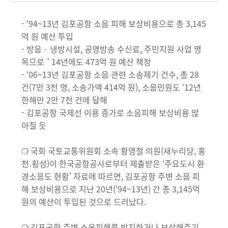
- ‘94~13년 김포공항 소음 피해 보상비용으로 총 3,145
억 원 예산 투입
- 방음‧냉방시설, 공영방송 수신료, 주민지원 사업 명
목으로 `14년에도 473억 원 예산 책정
- ‘06~13년 김포공항 소음 관련 소송제기 건수, 총 28
건(7만 3천 명, 소송가액 414억 원), 소음민원도 ‘12년
한해만 2만 7천 건에 달해
- 김포공항 국제선 이용 증가로 소음피해 보상비용 많
아질 듯
❍ 국회 국토교통위원회 소속 황영철 의원(새누리당, 홍
천․횡성)이 한국공항공사로부터 제출받은 ‘주요도시 환
경소음도 현황’ 자료에 따르면, 김포공항 주변 소음 피
해 보상비용으로 지난 20년(‘94~13년) 간 총 3,145억
원의 예산이 투입된 것으로 드러났다.
❍ 김포공항 주변 소음피해를 방지하거나 보상해주기