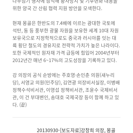
나무심기 행사에 참석해 황사방지 및 기후변화 대응을
위한 양국 간 산림 협력 지원 방안을 모색한다.
현재 몽골은 한반도의 7.4배에 이르는 광대한 국토에
석탄, 동 등 풍부한 광물 자원을 보유한 세계 10대 자원
보유국으로 지정학적으로도 중국과 러시아를 잇는 대
륙 횡단 철도의 경유지로 전략적 가치가 높은 나라이다.
또한 국제적인 원자재 가격 급등에 힘입어 2004년부터
2012년간 매년 6~17%의 고도성장을 기록하고 있다.
강 의장의 공식 순방에는 주호영·손인춘 의원(새누리
당), 서영교 의원(민주당), 김연광 의장비서실장, 이병배
정책수석비서관, 이영섭 정책비서관, 조윤수 국제비서
관, 이 건 부대변인, 송대호 국제국장 등이 함께 하고 있
다. (끝)
20130930-[보도자료]강창희 의장, 몽골